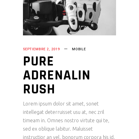
SEPTIEMBRE 2, 2019
MOBILE
PURE
ADRENALIN
RUSH
Lorem ipsum dolor sit amet, sonet
intellegat deterruisset usu at, nec zril
timeam in. Omnes nostro virtute qui te,
sed ex oblique labitur. Maluisset
instructior an vel, bonorum corpora his id,