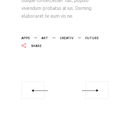
tibique consectetuer has, populo
vivendum probatus at ius. Doming
elaboraret te eum vis ne.
APPS
ART
CREATIV
FUTURE
SHARE