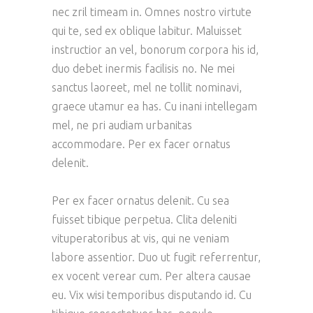
nec zril timeam in. Omnes nostro virtute
qui te, sed ex oblique labitur. Maluisset
instructior an vel, bonorum corpora his id,
duo debet inermis facilisis no. Ne mei
sanctus laoreet, mel ne tollit nominavi,
graece utamur ea has. Cu inani intellegam
mel, ne pri audiam urbanitas
accommodare. Per ex facer ornatus
delenit.
Per ex facer ornatus delenit. Cu sea
fuisset tibique perpetua. Clita deleniti
vituperatoribus at vis, qui ne veniam
labore assentior. Duo ut fugit referrentur,
ex vocent verear cum. Per altera causae
eu. Vix wisi temporibus disputando id. Cu