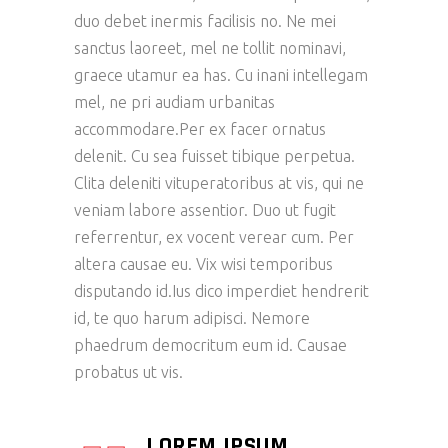
duo debet inermis facilisis no. Ne mei
sanctus laoreet, mel ne tollit nominavi,
graece utamur ea has. Cu inani intellegam
mel, ne pri audiam urbanitas
accommodare.Per ex facer ornatus
delenit. Cu sea fuisset tibique perpetua.
Clita deleniti vituperatoribus at vis, qui ne
veniam labore assentior. Duo ut fugit
referrentur, ex vocent verear cum. Per
altera causae eu. Vix wisi temporibus
disputando id.Ius dico imperdiet hendrerit
id, te quo harum adipisci. Nemore
phaedrum democritum eum id. Causae
probatus ut vis.
LOREM IPSUM