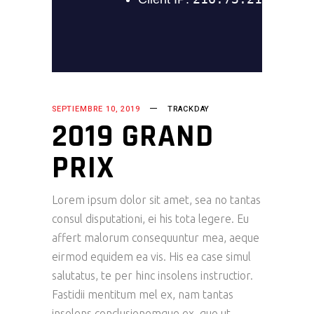
SEPTIEMBRE 10, 2019
TRACKDAY
2019 GRAND
PRIX
Lorem ipsum dolor sit amet, sea no tantas
consul disputationi, ei his tota legere. Eu
affert malorum consequuntur mea, aeque
eirmod equidem ea vis. His ea case simul
salutatus, te per hinc insolens instructior.
Fastidii mentitum mel ex, nam tantas
insolens conclusionemque ex, quo ut