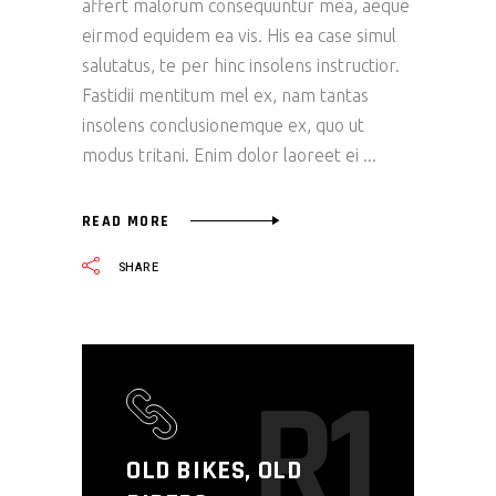
affert malorum consequuntur mea, aeque
eirmod equidem ea vis. His ea case simul
salutatus, te per hinc insolens instructior.
Fastidii mentitum mel ex, nam tantas
insolens conclusionemque ex, quo ut
modus tritani. Enim dolor laoreet ei
READ MORE
SHARE
R1
OLD BIKES, OLD