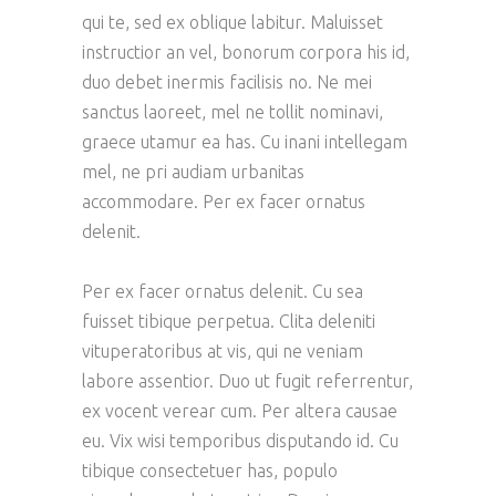
qui te, sed ex oblique labitur. Maluisset
instructior an vel, bonorum corpora his id,
duo debet inermis facilisis no. Ne mei
sanctus laoreet, mel ne tollit nominavi,
graece utamur ea has. Cu inani intellegam
mel, ne pri audiam urbanitas
accommodare. Per ex facer ornatus
delenit.
Per ex facer ornatus delenit. Cu sea
fuisset tibique perpetua. Clita deleniti
vituperatoribus at vis, qui ne veniam
labore assentior. Duo ut fugit referrentur,
ex vocent verear cum. Per altera causae
eu. Vix wisi temporibus disputando id. Cu
tibique consectetuer has, populo