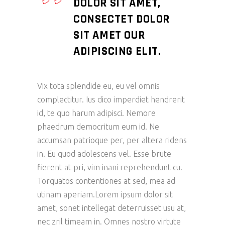
DOLOR SIT AMET,
CONSECTET DOLOR
SIT AMET OUR
ADIPISCING ELIT.
Vix tota splendide eu, eu vel omnis
complectitur. Ius dico imperdiet hendrerit
id, te quo harum adipisci. Nemore
phaedrum democritum eum id. Ne
accumsan patrioque per, per altera ridens
in. Eu quod adolescens vel. Esse brute
fierent at pri, vim inani reprehendunt cu.
Torquatos contentiones at sed, mea ad
utinam aperiam.Lorem ipsum dolor sit
amet, sonet intellegat deterruisset usu at,
nec zril timeam in. Omnes nostro virtute