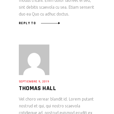
modus tritani. Enim dolor laoreet ei sed,
sint debitis scaevola cu sea. Etiam senserit
duo ea Quo cu adhuc doctus.
REPLY TO
SEPTIEMBRE 9, 2019
THOMAS HALL
Vel choro verear blandit id. Lorem putant
nostrud et qui, qui nostro scaevola
cotidieque ad, nostrud euismod eruditi ex