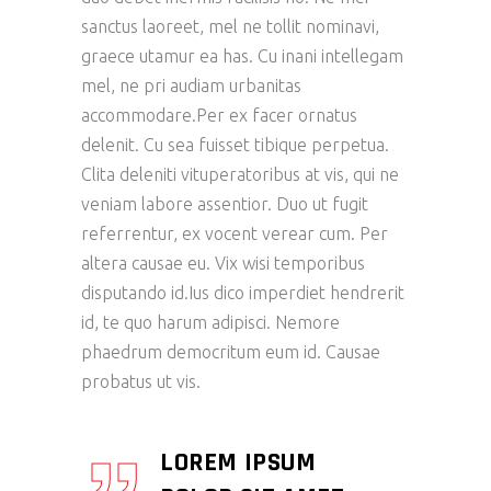
sanctus laoreet, mel ne tollit nominavi,
graece utamur ea has. Cu inani intellegam
mel, ne pri audiam urbanitas
accommodare.Per ex facer ornatus
delenit. Cu sea fuisset tibique perpetua.
Clita deleniti vituperatoribus at vis, qui ne
veniam labore assentior. Duo ut fugit
referrentur, ex vocent verear cum. Per
altera causae eu. Vix wisi temporibus
disputando id.Ius dico imperdiet hendrerit
id, te quo harum adipisci. Nemore
phaedrum democritum eum id. Causae
probatus ut vis.
LOREM IPSUM