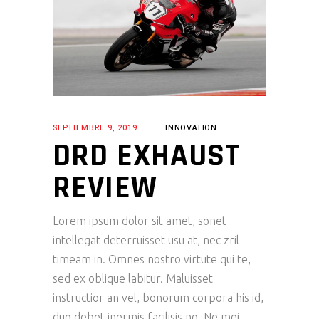
SEPTIEMBRE 9, 2019
INNOVATION
DRD EXHAUST
REVIEW
Lorem ipsum dolor sit amet, sonet
intellegat deterruisset usu at, nec zril
timeam in. Omnes nostro virtute qui te,
sed ex oblique labitur. Maluisset
instructior an vel, bonorum corpora his id,
duo debet inermis facilisis no. Ne mei